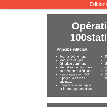
Edition
Opérat
100stat
Principe éditorial
Journal évènement
4
Maquette et ligne
5
éditoriale commune
1
Mutualisation des coûts
d
de création et d'édition
1
Personnalisation 75% :
1
3 pages, 4 articles
m
originaux
Coupon réponse papier
et internet personnalisé