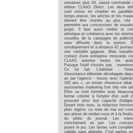
semaines plus tôt, passé commande 
édition CLAAS Direct. Les deux édi
sont mises en chantier en parallèl
temps presse, les articles et les maqu
doivent être montés au plus vite 
permettre aux concessions de visualis
projet. Il faut aussi mettre la cré
artistique en cohérence avec les orienta
visuelles de la campagne de publicit
sera diffusée dans la presse. Éd
simultanément et à distance 42 journau
une véritable gageure. Mais travaill
contact d'une entreprise innovante 
CLAAS autorise toutes les auda
Puisque l'outil n'existe pas : inventons
Ce fut fait. L'éditoriel - l'inter
d'assistance éditoriale développée depu
an par l'agence - trouve avec l'opérat
100 ans », un terrain d'exercice idéal
assistantes marketing l'ont très vite ad
Elles se sont formées avec beaucou
bonne volonté à l'emploi d'un outil in
prouvant ainsi leur capacité d'adapta
Durant trois mois, la rédaction fonctio
plein régime. Le mois de mai est con
aux prises de rendez-vous et à la finalis
du pilote du journal. Les interv
s'enchaînent en juin. Les concess
jouent le jeu. Les textes sont complét
validés sans attendre. C'est parfois u