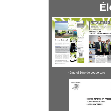
Él
4ème et 1ère de couverture